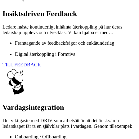
Insiktsdriven Feedback
Created by Adriano Vabeni
from the Noun Project
Ledare måste kontinuerligt inhämta återkoppling på hur deras
ledarskap upplevs och utvecklas. Vi kan hjälpa er med…
Framtagande av feedbackfrågor och enkätunderlag
Digital återkoppling i Formtiva
TILL FEEDBACK
Created by Adriano Vabeni
from the Noun Project
Vardagsintegration
Det viktigaste med DRIV som arbetsätt är att det önskvärda
ledarskapet får ta en självklar plats i vardagen. Genom tillexempel:
Onboarding / Offboarding