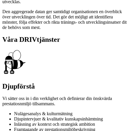
utvecklas.
Den aggregerade datan ger samtidigt organisationen en överblick
över utvecklingen över tid. Det gör det möjligt att identifiera
mönster, följa effekter och rikta tränings- och utvecklingsinsatser dit
de behövs som mest.
Våra DRIVtjänster
Created by Adriano Vabeni
from the Noun Project
Djupförstå
Vi sätter oss in i din verklighet och definierar din önskvärda
prestatiosnmiljö tillsammans.
Nulägesanalys & kulturmätning
Djupintervjuer & kvalitativ kunskapsinhämtning
Inläsning av kontext och strategisk ambition
Framtagande av prestationsmiljöbeskrivning