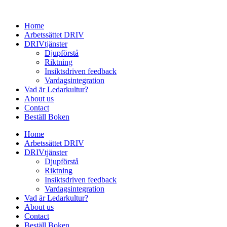
Home
Arbetssättet DRIV
DRIVtjänster
Djupförstå
Riktning
Insiktsdriven feedback
Vardagsintegration
Vad är Ledarkultur?
About us
Contact
Beställ Boken
Home
Arbetssättet DRIV
DRIVtjänster
Djupförstå
Riktning
Insiktsdriven feedback
Vardagsintegration
Vad är Ledarkultur?
About us
Contact
Beställ Boken