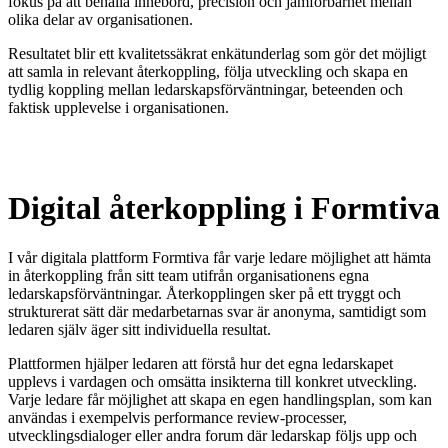
fokus på att behålla innebörd, precision och jämförbarhet mellan
olika delar av organisationen.
Resultatet blir ett kvalitetssäkrat enkätunderlag som gör det möjligt
att samla in relevant återkoppling, följa utveckling och skapa en
tydlig koppling mellan ledarskapsförväntningar, beteenden och
faktisk upplevelse i organisationen.
Digital återkoppling i Formtiva
I vår digitala plattform Formtiva får varje ledare möjlighet att hämta
in återkoppling från sitt team utifrån organisationens egna
ledarskapsförväntningar. Återkopplingen sker på ett tryggt och
strukturerat sätt där medarbetarnas svar är anonyma, samtidigt som
ledaren själv äger sitt individuella resultat.
Plattformen hjälper ledaren att förstå hur det egna ledarskapet
upplevs i vardagen och omsätta insikterna till konkret utveckling.
Varje ledare får möjlighet att skapa en egen handlingsplan, som kan
användas i exempelvis performance review-processer,
utvecklingsdialoger eller andra forum där ledarskap följs upp och